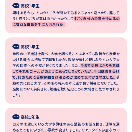
高校1年生
興味あるかも！というところが聞いてみるとちょっと違ったり、難しそ
うと思うところが実は面白かったりして
すごく自分の将来を決めるの
に有益な情報を手に入れられた。
高校1年生
学校の中で進路を調べ、大学を調べることはあっても教授から授業を
受ける機会は初めてで緊張したが、教授が優しく親しみやすい人で大
学の授業への不安が軽くなりました。また、
今まで受験ばかりを意識
してそれをゴールかのように思ってしまっていたが、今回講義を受け
て、何のために受験勉強を頑張るのか改めて気付かされました。
受
験の先にある大学、その後の将来を考え直す良い機会になりました。
進路について前向きに、勉強を取り組むことの大切さに気づかされま
した。
高校1年生
自分の志望している大学や興味のある講義のお話を聞き、理解を深
めるとともに学びたい意欲が高まりました。リアルタイム参加なので