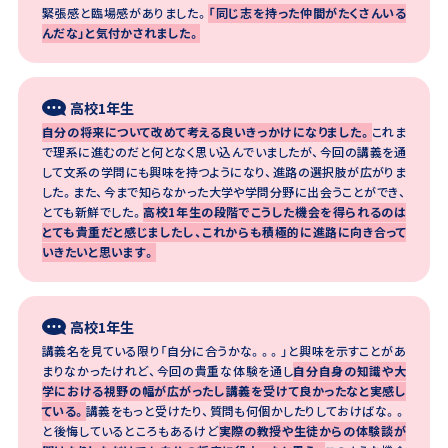
緊張感と臨場感がありました。
「同じ志を持った仲間がたくさんいる
んだな」と気付かされました。
高校1年生
自分の将来について改めて考える良いきっかけになりました。
これま
で理系に進むのだと何となく思い込んでいましたが、今回の講義を通
して文系の学問にも興味を持つようになり、進路の選択肢が広がりま
した。また、今まで知らなかった大学や学問分野に出会うことができ、
とても新鮮でした。
高校1年生の段階でこうした機会を得られるのは
とても貴重だと感じましたし、これからも積極的に進路に向き合って
いきたいと思います。
高校1年生
講義名を見ている限り「自分に合うかな。。。」と興味を示すことがあ
まりなかったけれど、今回の貴重な体験を通し
自分自身の知識や大
学における視野の幅が広がったし講義を受けて良かったなと実感し
ている。
講義をもっと受けたり、質問も何個かしたりしておけばな。。
と後悔しているところもあるけど
実際の教授や生徒からの体験談が