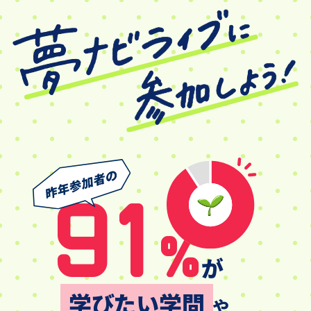
91
%
が
学びたい学問
や