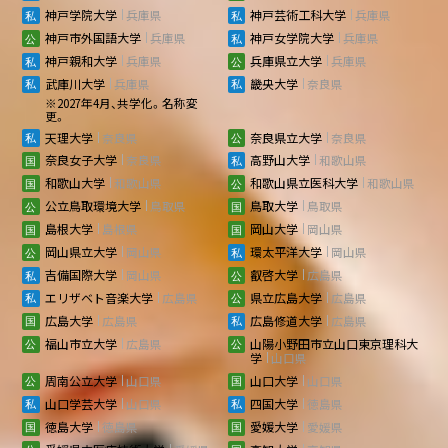
神戸学院大学
兵庫県
神戸芸術工科大学
兵庫県
神戸市外国語大学
兵庫県
神戸女学院大学
兵庫県
神戸親和大学
兵庫県
兵庫県立大学
兵庫県
武庫川大学
兵庫県
畿央大学
奈良県
※2027年4月、共学化。名称変
更。
天理大学
奈良県
奈良県立大学
奈良県
奈良女子大学
奈良県
高野山大学
和歌山県
和歌山大学
和歌山県
和歌山県立医科大学
和歌山県
公立鳥取環境大学
鳥取県
鳥取大学
鳥取県
島根大学
島根県
岡山大学
岡山県
岡山県立大学
岡山県
環太平洋大学
岡山県
吉備国際大学
岡山県
叡啓大学
広島県
エリザベト音楽大学
広島県
県立広島大学
広島県
広島大学
広島県
広島修道大学
広島県
福山市立大学
広島県
山陽小野田市立山口東京理科大
学
山口県
周南公立大学
山口県
山口大学
山口県
山口学芸大学
山口県
四国大学
徳島県
徳島大学
徳島県
愛媛大学
愛媛県