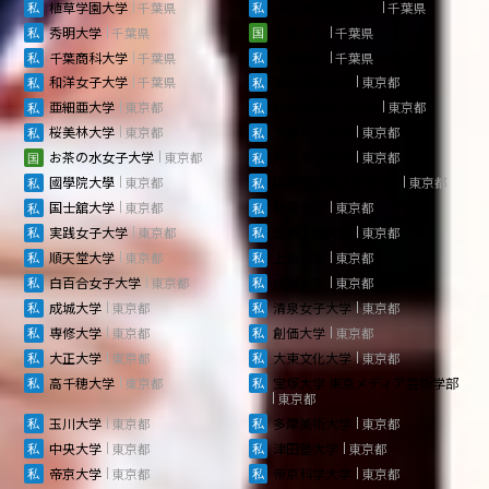
植草学園大学
千葉県
SBC東京医療大学
千葉県
秀明大学
千葉県
千葉大学
千葉県
千葉商科大学
千葉県
明海大学
千葉県
和洋女子大学
千葉県
青山学院大学
東京都
亜細亜大学
東京都
跡見学園女子大学
東京都
桜美林大学
東京都
大妻女子大学
東京都
お茶の水女子大学
東京都
共立女子大学
東京都
國學院大學
東京都
国際基督教大学（ICU）
東京都
国士舘大学
東京都
駒澤大学
東京都
実践女子大学
東京都
芝浦工業大学
東京都
順天堂大学
東京都
上智大学
東京都
白百合女子大学
東京都
成蹊大学
東京都
成城大学
東京都
清泉女子大学
東京都
専修大学
東京都
創価大学
東京都
大正大学
東京都
大東文化大学
東京都
高千穂大学
東京都
宝塚大学 東京メディア芸術学部
東京都
玉川大学
東京都
多摩美術大学
東京都
中央大学
東京都
津田塾大学
東京都
帝京大学
東京都
帝京科学大学
東京都