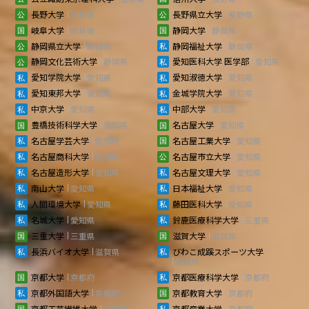
長野大学
長野県
長野県立大学
長野県
岐阜大学
岐阜県
静岡大学
静岡県
静岡県立大学
静岡県
静岡福祉大学
静岡県
静岡文化芸術大学
静岡県
愛知医科大学 医学部
愛知県
愛知学院大学
愛知県
愛知淑徳大学
愛知県
愛知東邦大学
愛知県
金城学院大学
愛知県
中京大学
愛知県
中部大学
愛知県
豊橋技術科学大学
愛知県
名古屋大学
愛知県
名古屋学芸大学
愛知県
名古屋工業大学
愛知県
名古屋商科大学
愛知県
名古屋市立大学
愛知県
名古屋造形大学
愛知県
名古屋文理大学
愛知県
南山大学
愛知県
日本福祉大学
愛知県
人間環境大学
愛知県
藤田医科大学
愛知県
名城大学
愛知県
鈴鹿医療科学大学
三重県
三重大学
三重県
滋賀大学
滋賀県
長浜バイオ大学
滋賀県
びわこ成蹊スポーツ大学
滋賀県
京都大学
京都府
京都医療科学大学
京都府
京都外国語大学
京都府
京都教育大学
京都府
京都工芸繊維大学
京都府
京都産業大学
京都府