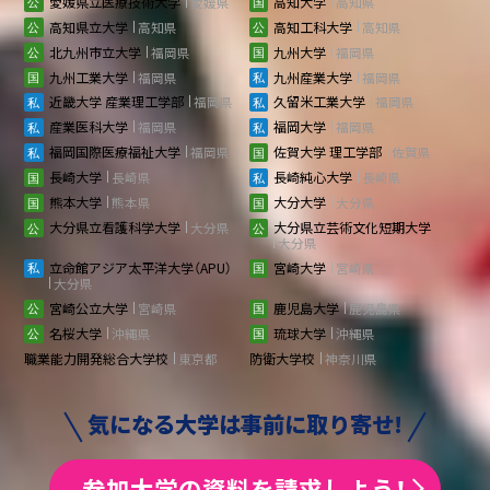
愛媛県立医療技術大学
愛媛県
高知大学
高知県
高知県立大学
高知県
高知工科大学
高知県
北九州市立大学
福岡県
九州大学
福岡県
九州工業大学
福岡県
九州産業大学
福岡県
近畿大学 産業理工学部
福岡県
久留米工業大学
福岡県
産業医科大学
福岡県
福岡大学
福岡県
福岡国際医療福祉大学
福岡県
佐賀大学 理工学部
佐賀県
長崎大学
長崎県
長崎純心大学
長崎県
熊本大学
熊本県
大分大学
大分県
大分県立看護科学大学
大分県
大分県立芸術文化短期大学
大分県
立命館アジア太平洋大学（APU）
宮崎大学
宮崎県
大分県
宮崎公立大学
宮崎県
鹿児島大学
鹿児島県
名桜大学
沖縄県
琉球大学
沖縄県
職業能力開発総合大学校
東京都
防衛大学校
神奈川県
気になる大学は事前に取り寄せ!
参加大学の資料を請求しよう！