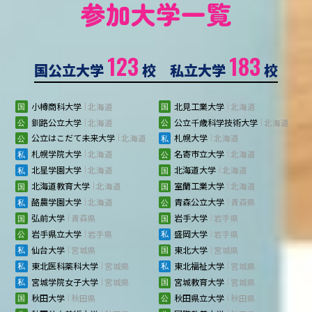
参加大学一覧
123
183
国公立大学
校 私立大学
校
小樽商科大学
北海道
北見工業大学
北海道
釧路公立大学
北海道
公立千歳科学技術大学
北海道
公立はこだて未来大学
北海道
札幌大学
北海道
札幌学院大学
北海道
名寄市立大学
北海道
北星学園大学
北海道
北海道大学
北海道
北海道教育大学
北海道
室蘭工業大学
北海道
酪農学園大学
北海道
青森公立大学
青森県
弘前大学
青森県
岩手大学
岩手県
岩手県立大学
岩手県
盛岡大学
岩手県
仙台大学
宮城県
東北大学
宮城県
東北医科薬科大学
宮城県
東北福祉大学
宮城県
宮城学院女子大学
宮城県
宮城教育大学
宮城県
秋田大学
秋田県
秋田県立大学
秋田県