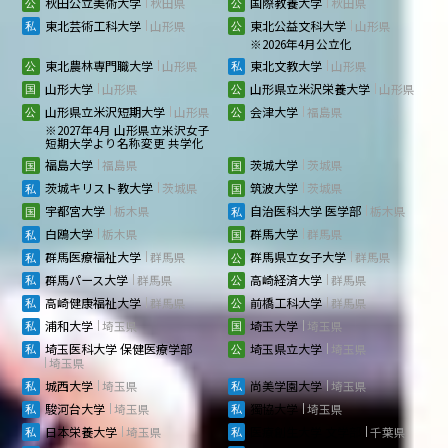
秋田公立美術大学
秋田県
国際教養大学
秋田県
東北芸術工科大学
山形県
東北公益文科大学
山形県
※2026年4月公立化
東北農林専門職大学
山形県
東北文教大学
山形県
山形大学
山形県
山形県立米沢栄養大学
山形県
山形県立米沢短期大学
山形県
会津大学
福島県
※2027年4月 山形県立米沢女子
短期大学より名称変更 共学化
福島大学
福島県
茨城大学
茨城県
茨城キリスト教大学
茨城県
筑波大学
茨城県
宇都宮大学
栃木県
自治医科大学 医学部
栃木県
白鴎大学
栃木県
群馬大学
群馬県
群馬医療福祉大学
群馬県
群馬県立女子大学
群馬県
群馬パース大学
群馬県
高崎経済大学
群馬県
高崎健康福祉大学
群馬県
前橋工科大学
群馬県
浦和大学
埼玉県
埼玉大学
埼玉県
埼玉医科大学 保健医療学部
埼玉県立大学
埼玉県
埼玉県
城西大学
埼玉県
尚美学園大学
埼玉県
駿河台大学
埼玉県
獨協大学
埼玉県
日本栄養大学
埼玉県
医療創生大学 文学部
千葉県