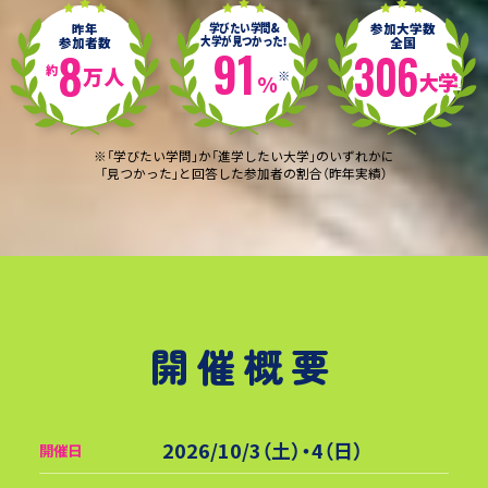
昨年
学びたい学問&
参加大学数
大学が見つかった！
参加者数
全国
91
8
306
約
万人
大学
※
%
※「学びたい学問」か「進学したい大学」のいずれかに
「見つかった」と回答した参加者の割合（昨年実績）
開催概要
2026/10/3（土）・4（日）
開催日