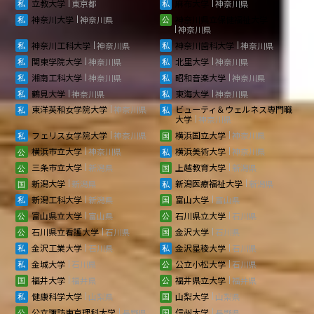
立教大学
東京都
麻布大学
神奈川県
神奈川大学
神奈川県
神奈川県立保健福祉大学
神奈川県
神奈川工科大学
神奈川県
神奈川歯科大学
神奈川県
関東学院大学
神奈川県
北里大学
神奈川県
湘南工科大学
神奈川県
昭和音楽大学
神奈川県
鶴見大学
神奈川県
東海大学
神奈川県
東洋英和女学院大学
神奈川県
ビューティ＆ウェルネス専門職
大学
神奈川県
フェリス女学院大学
神奈川県
横浜国立大学
神奈川県
横浜市立大学
神奈川県
横浜美術大学
神奈川県
三条市立大学
新潟県
上越教育大学
新潟県
新潟大学
新潟県
新潟医療福祉大学
新潟県
新潟工科大学
新潟県
富山大学
富山県
富山県立大学
富山県
石川県立大学
石川県
石川県立看護大学
石川県
金沢大学
石川県
金沢工業大学
石川県
金沢星稜大学
石川県
金城大学
石川県
公立小松大学
石川県
福井大学
福井県
福井県立大学
福井県
健康科学大学
山梨県
山梨大学
山梨県
公立諏訪東京理科大学
長野県
信州大学
長野県