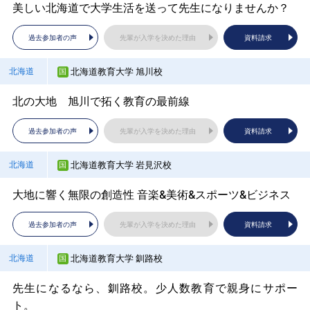
美しい北海道で大学生活を送って先生になりませんか？
過去参加者の声
先輩が入学を決めた理由
資料請求
おいしい山形、文化あふれる米沢で管理栄養士を目指そ
東京国際大学
埼玉県
う
過去参加者の声
先輩が入学を決めた理由
資料請求
龍谷大学 文学部
京都府
池袋キャンパス開校！英語でコミュ力を身につけよう！
過去参加者の声
先輩が入学を決めた理由
資料請求
文学部説明会
北海道教育大学 旭川校
北海道
過去参加者の声
先輩が入学を決めた理由
資料請求
山形県立米沢短期大学 *2027年4月、共学開始
山形県
北の大地 旭川で拓く教育の最前線
過去参加者の声
先輩が入学を決めた理由
資料請求
東洋大学
埼玉県
「よねたん（米短）」で、好きを学びに（共学スター
過去参加者の声
先輩が入学を決めた理由
資料請求
大阪大学
大阪府
ト）
「哲学する心」を受け継ぐ。
大学説明会（講演編）_阪大ってどんなところ？
北海道教育大学 岩見沢校
北海道
過去参加者の声
先輩が入学を決めた理由
資料請求
過去参加者の声
先輩が入学を決めた理由
資料請求
大地に響く無限の創造性 音楽&美術&スポーツ&ビジネス
過去参加者の声
先輩が入学を決めた理由
資料請求
会津大学
福島県
獨協大学
埼玉県
過去参加者の声
先輩が入学を決めた理由
資料請求
大阪大学
大阪府
コンピュータ理工学専門の大学では何を学べるか？
大学紹介 ～獨協は"ど"んな大学？～
大学説明会（ライブ応答編）_質問にお答えします！
北海道教育大学 釧路校
北海道
過去参加者の声
先輩が入学を決めた理由
資料請求
過去参加者の声
先輩が入学を決めた理由
資料請求
先生になるなら、釧路校。少人数教育で親身にサポー
過去参加者の声
先輩が入学を決めた理由
資料請求
日本大学
福島県
ト。
立教大学
埼玉県