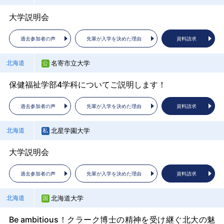
未来医療×Well-being －あなたがつくる新時代－
富山県立大学について～工学部・情報工学部のご紹介～
ソーシャルシステムデザイン学部の学びや入試について
大学説明会
10学部31学科の学びから、「自分流」の未来が見つか
日本大学／日本大学短期大学部 大学説明会
京都大学 入試制度説明会
過去参加者の声
過去参加者の声
過去参加者の声
先輩が入学を決めた理由
先輩が入学を決めた理由
先輩が入学を決めた理由
資料請求
資料請求
資料請求
る！
過去参加者の声
過去参加者の声
先輩が入学を決めた理由
先輩が入学を決めた理由
資料請求
資料請求
過去参加者の声
先輩が入学を決めた理由
資料請求
弘前大学 教育学部
石川県立大学
県立広島大学
青森県
石川県
広島県
過去参加者の声
先輩が入学を決めた理由
資料請求
名寄市立大学
愛知医科大学 医学部
北海道
愛知県
京都大学
京都府
教育学部について
石川県立大学 説明会 生物資源環境学の魅力
大学紹介～学部・学科の概要について～
群馬大学
群馬県
保健福祉学部4学科についてご説明します！
医学部説明会
京都大学 大学概要説明会＋学部の特徴（文系編）
過去参加者の声
過去参加者の声
過去参加者の声
先輩が入学を決めた理由
先輩が入学を決めた理由
先輩が入学を決めた理由
資料請求
資料請求
資料請求
グンダイ まるっと説明！
過去参加者の声
過去参加者の声
先輩が入学を決めた理由
先輩が入学を決めた理由
資料請求
資料請求
過去参加者の声
先輩が入学を決めた理由
資料請求
弘前大学 人文社会科学部
金沢大学
広島大学
青森県
石川県
広島県
過去参加者の声
先輩が入学を決めた理由
資料請求
北星学園大学
愛知学院大学
北海道
愛知県
京都大学
京都府
人文社会科学部について
金沢大学理工学域へようこそ！
学部の魅力・特色紹介と入試に関する説明
群馬大学
群馬県
大学説明会
大学で学ぶって想像以上に面白い！アイガクの紹介LIVE
京都大学 大学概要説明会＋学部の特徴（理系編）
過去参加者の声
過去参加者の声
過去参加者の声
先輩が入学を決めた理由
先輩が入学を決めた理由
先輩が入学を決めた理由
資料請求
資料請求
資料請求
YOUは何しにグンダイへ？（教育学部学生トークライ
過去参加者の声
過去参加者の声
先輩が入学を決めた理由
先輩が入学を決めた理由
資料請求
資料請求
ブ）
過去参加者の声
先輩が入学を決めた理由
資料請求
弘前大学 農学生命科学部
金沢大学
広島大学医学部保健学科
青森県
石川県
広島県
北海道大学
中部大学
北海道
愛知県
過去参加者の声
先輩が入学を決めた理由
資料請求
京都大学理学部
京都府
農学生命科学部について
金沢大学の入試を知ろう！
人を支え、医療を科学する。広島大学で拓く保健学
Be ambitious！クラーク博士の精神を受け継ぐ北大の魅
8学部27学科がワンキャンパスに集結する総合大学
特色入試について
群馬大学
群馬県