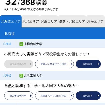
32
368
/
講義
※タイトルは今後変更となる場合があります
北海道エリア
東北エリア
関東エリア
信越・北陸エリア
東海エリア
北海道
小樽商科大学
青森公立大学
茨城大学
北里大学
岐阜大学
滋賀大学 データサイエンス学部
公立鳥取環境大学
北海道
青森県
茨城県
新潟県
岐阜県
滋賀県
鳥取県
小樽商大って実際どう？現役学生からお話します！
先輩が学びや学生生活を紹介します！
「StudentSuccess」学び続ける皆さんを全力でサポー
大学説明会～「生命科学の総合大学」の強みと魅力～
岐阜大学の紹介
データサイエンス学部の文理融合型の学びを紹介
公立鳥取環境大学概要説明
ト！
過去参加者の声
過去参加者の声
過去参加者の声
過去参加者の声
過去参加者の声
過去参加者の声
先輩が入学を決めた理由
先輩が入学を決めた理由
先輩が入学を決めた理由
先輩が入学を決めた理由
先輩が入学を決めた理由
先輩が入学を決めた理由
資料請求
資料請求
資料請求
資料請求
資料請求
資料請求
過去参加者の声
先輩が入学を決めた理由
資料請求
北見工業大学
北里大学
新潟大学
静岡大学
長浜バイオ大学
鳥取大学
北海道
青森県
新潟県
静岡県
滋賀県
鳥取県
茨城大学 工学部
茨城県
自然と調和する工学～地方国立大学の魅力～
大学説明会～「生命科学の総合大学」の強みと魅力～
大学説明会（総合大学の魅力、新潟の魅力）
文系の人と教育学部志望者は静岡大学で何が学べる？
入試制度と充実の奨学金をまとめて完全解説
ローカルからグローバルまでの諸問題の解決に取り組む
茨城大学 工学部説明会
過去参加者の声
過去参加者の声
過去参加者の声
過去参加者の声
過去参加者の声
過去参加者の声
先輩が入学を決めた理由
先輩が入学を決めた理由
先輩が入学を決めた理由
先輩が入学を決めた理由
先輩が入学を決めた理由
先輩が入学を決めた理由
資料請求
資料請求
資料請求
資料請求
資料請求
資料請求
過去参加者の声
先輩が入学を決めた理由
資料請求