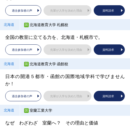
大阪大学
大阪府
日本大学／日本大学短期大学部 大学説明会
過去参加者の声
先輩が入学を決めた理由
資料請求
自由の学府で学ぶ、未来を切り拓くリベラルアーツ
ハンダイ理工系女子のホンネとホンキをお話しします！
過去参加者の声
先輩が入学を決めた理由
資料請求
北海道教育大学 札幌校
北海道
過去参加者の声
先輩が入学を決めた理由
資料請求
過去参加者の声
先輩が入学を決めた理由
資料請求
福島大学
福島県
全国の教室に立てる力を、北海道・札幌市で。
秀明大学
千葉県
大阪経済法科大学
大阪府
令和９年４月から教育、政経、理工、食農の４学部に！
過去参加者の声
先輩が入学を決めた理由
資料請求
5つの学部で見つける、あなたの未来
なぜ難関試験の合格者がこんなに多い？ 徹底解説！
過去参加者の声
先輩が入学を決めた理由
資料請求
北海道教育大学 函館校
北海道
過去参加者の声
先輩が入学を決めた理由
資料請求
過去参加者の声
先輩が入学を決めた理由
資料請求
日本の開港５都市・函館の国際地域学科で学びません
順天堂大学 医療科学部
千葉県
か！
大阪公立大学
大阪府
順天堂大学 医療科学部 学部・入試説明会
大学入試説明会
過去参加者の声
先輩が入学を決めた理由
資料請求
過去参加者の声
先輩が入学を決めた理由
資料請求
過去参加者の声
先輩が入学を決めた理由
資料請求
室蘭工業大学
北海道
順天堂大学 医療看護学部
千葉県
なぜ わざわざ 室蘭へ？ その理由と価値
大阪歯科大学
大阪府