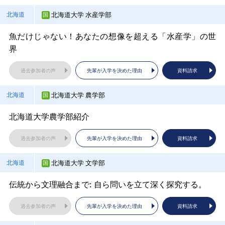
信州大学 工学部
長野県
“医療の最前線を支える力”―臨床検査学を学ぶ
京都文教大学
京都府
過去参加者の声
過去参加者の声
先輩が入学を決めた理由
先輩が入学を決めた理由
資料請求
資料請求
北海道大学 水産学部
北海道
過去参加者の声
先輩が入学を決めた理由
資料請求
工学部が変わる！ワン＋ナインの魅力を世界に発信！！
あなたを見逃さない『小さな大学』という選択肢
過去参加者の声
先輩が入学を決めた理由
資料請求
秋田大学総合環境理工学部
高知県立大学
秋田県
高知県
魚だけじゃない！あなたの想像を超える「水産学」の世
藤田医科大学
愛知県
過去参加者の声
先輩が入学を決めた理由
資料請求
界
過去参加者の声
先輩が入学を決めた理由
資料請求
埼玉医科大学保健医療学部
埼玉県
総合環境理工学部の女子枠入試と若手女性研究者のお話
大学で看護学を学ぶとは：夢を実現するための4年間
医学部、医療科学部、保健衛生学部 大学入試説明会
信州大学 繊維学部
長野県
過去参加者の声
先輩が入学を決めた理由
資料請求
テクノロジーで命を支える！臨床工学技士になるために
京都薬科大学
京都府
過去参加者の声
過去参加者の声
先輩が入学を決めた理由
先輩が入学を決めた理由
資料請求
資料請求
過去参加者の声
先輩が入学を決めた理由
資料請求
日本唯一の繊維学部 繊維をキーワードにものづくり
社会を動かす薬学へ。
北海道大学 農学部
北海道
過去参加者の声
先輩が入学を決めた理由
資料請求
秋田大学総合環境理工学部
高知工科大学
秋田県
高知県
名城大学
愛知県
過去参加者の声
先輩が入学を決めた理由
資料請求
北海道大学農学部紹介
過去参加者の声
先輩が入学を決めた理由
資料請求
埼玉医科大学保健医療学部
埼玉県
総合環境理工学部ってどんな学部？
今からでも間に合う総合型選抜の攻略（1.2年対象）
よく分かる！初めての名城大学
信州大学 農学部
長野県
過去参加者の声
先輩が入学を決めた理由
資料請求
理学療法士の専門性と本学科の強み
同志社大学
京都府
過去参加者の声
過去参加者の声
先輩が入学を決めた理由
先輩が入学を決めた理由
資料請求
資料請求
過去参加者の声
先輩が入学を決めた理由
資料請求
農学部ー信州の地から農学の未来を創るー
現役学生による学生トーク
北海道大学 文学部
北海道
過去参加者の声
先輩が入学を決めた理由
資料請求
国際教養大学
高知工科大学
秋田県
高知県
三重大学
三重県
過去参加者の声
先輩が入学を決めた理由
資料請求
伝統から文理融合まで: 自ら問いを立て深く探究する。
過去参加者の声
先輩が入学を決めた理由
資料請求
埼玉県立大学
埼玉県
大学説明会 国際教養大学への招待
選ばれるには理由がある大学説明会
大学別説明会
公立諏訪東京理科大学
長野県
過去参加者の声
先輩が入学を決めた理由
資料請求
埼玉県立大学で保健・医療・福祉のプロを目指そう！
同志社大学
京都府
過去参加者の声
過去参加者の声
先輩が入学を決めた理由
先輩が入学を決めた理由
資料請求
資料請求
過去参加者の声
先輩が入学を決めた理由
資料請求