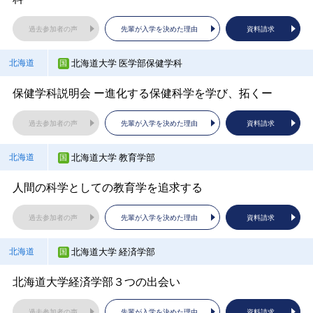
群馬大学
群馬県
東北大学
山口大学 経済学部
宮城県
山口県
福井大学
名古屋工業大学
福井県
愛知県
過去参加者の声
先輩が入学を決めた理由
資料請求
YOUは何しにグンダイへ？（保健学科学生トークライ
京都工芸繊維大学
京都府
東北大学全体説明
山口大学経済学部ならではの魅力をお伝えします
ブ）
工学部の学部情報！入試情報！満載！！
名古屋工業大学の勧め
入試説明会では聞けない理系のキャンパスライフ！
北海道大学 医学部保健学科
北海道
過去参加者の声
過去参加者の声
先輩が入学を決めた理由
先輩が入学を決めた理由
資料請求
資料請求
過去参加者の声
先輩が入学を決めた理由
資料請求
過去参加者の声
過去参加者の声
先輩が入学を決めた理由
先輩が入学を決めた理由
資料請求
資料請求
保健学科説明会 ー進化する保健科学を学び、拓くー
過去参加者の声
先輩が入学を決めた理由
資料請求
東北大学
山口大学 工学部
宮城県
山口県
前橋工科大学
群馬県
福井大学
名古屋商科大学
福井県
愛知県
過去参加者の声
先輩が入学を決めた理由
資料請求
京都産業大学
京都府
東北大学入試解説
プラズマでつくる次世代クリーン燃料
"広く学ぶ" "地域とつながる" 首都圏唯一の公立工科大学
国際地域学部の学部情報！入試情報！満載！！
AI時代に差がつく！「考える力」を伸ばす大学とは？
【日本最大規模】一拠点総合大学の魅力を丸ごとご紹
北海道大学 教育学部
北海道
過去参加者の声
過去参加者の声
先輩が入学を決めた理由
先輩が入学を決めた理由
資料請求
資料請求
介！
過去参加者の声
先輩が入学を決めた理由
資料請求
過去参加者の声
過去参加者の声
先輩が入学を決めた理由
先輩が入学を決めた理由
資料請求
資料請求
人間の科学としての教育学を追求する
東北大学 工学部
山口大学 工学部
宮城県
山口県
過去参加者の声
先輩が入学を決めた理由
資料請求
跡見学園女子大学
埼玉県
福井大学 工学部
名古屋市立大学
福井県
愛知県
過去参加者の声
先輩が入学を決めた理由
資料請求
東北大学工学部説明～科学技術で未来を創ろう！～
地方大学で、まち・地域の未来をデザイン
AI時代に必要な「人間力」を育む
京都市立芸術大学
京都府
工学部 何が学べる？ 卒業後にどうなる？ どう変わ
名古屋市立大学 大学別説明会
北海道大学 経済学部
北海道
過去参加者の声
過去参加者の声
先輩が入学を決めた理由
先輩が入学を決めた理由
資料請求
資料請求
る
美術学部オンライン進学説明会
過去参加者の声
先輩が入学を決めた理由
資料請求
過去参加者の声
先輩が入学を決めた理由
資料請求
北海道大学経済学部３つの出会い
東北医科薬科大学
徳島大学
宮城県
徳島県
過去参加者の声
先輩が入学を決めた理由
資料請求
過去参加者の声
先輩が入学を決めた理由
資料請求
浦和大学
埼玉県
南山大学
愛知県
過去参加者の声
先輩が入学を決めた理由
資料請求