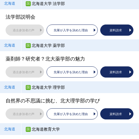
【情報×モノづくり】「地域」で未来の工学を追究する！
大学職員による大学紹介・入試説明
北海道大学 法学部
北海道
過去参加者の声
先輩が入学を決めた理由
資料請求
東北芸術工科大学
山形県
過去参加者の声
先輩が入学を決めた理由
資料請求
法学部説明会
過去参加者の声
先輩が入学を決めた理由
資料請求
芝浦工業大学
埼玉県
日々の学びが進路に結び付く「就職に強い芸術大学」
過去参加者の声
先輩が入学を決めた理由
資料請求
工業大学のリアルを企画広報課職員と学生が紹介しま
同志社女子大学
京都府
過去参加者の声
先輩が入学を決めた理由
資料請求
す！
大学説明会
北海道大学 薬学部
北海道
東北公益文科大学
山形県
過去参加者の声
先輩が入学を決めた理由
資料請求
薬剤師？研究者？北大薬学部の魅力
過去参加者の声
先輩が入学を決めた理由
資料請求
大学説明会～４月より公立化・国際学部開設！～
大東文化大学
埼玉県
過去参加者の声
先輩が入学を決めた理由
資料請求
同志社女子大学
京都府
過去参加者の声
先輩が入学を決めた理由
資料請求
大東文化大学ってどんな大学？
学部・学科紹介（ダイジェスト版）
北海道大学 理学部
北海道
東北農林専門職大学
山形県
過去参加者の声
先輩が入学を決めた理由
資料請求
自然界の不思議に挑む、北大理学部の学び
過去参加者の声
先輩が入学を決めた理由
資料請求
大学の農学部とは違う？公立農林業系専門職大学！
東京家政大学
埼玉県
過去参加者の声
先輩が入学を決めた理由
資料請求
佛教大学
京都府
過去参加者の声
先輩が入学を決めた理由
資料請求
大学概要・入試説明会
佛教大学が選ばれる8つの理由
北海道教育大学
北海道
山形県立米沢栄養大学
山形県
過去参加者の声
先輩が入学を決めた理由
資料請求