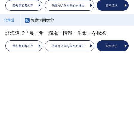
順天堂大学 医療看護学部 学部説明会
看護職＆歯科医療人養成の「医療系総合大学」で学ぼ
過去参加者の声
先輩が入学を決めた理由
資料請求
う！
過去参加者の声
先輩が入学を決めた理由
資料請求
酪農学園大学
北海道
過去参加者の声
先輩が入学を決めた理由
資料請求
順天堂大学 健康データサイエンス学部
千葉県
北海道で「農・食・環境・情報・生命」を探求
順天堂大学 健康データサイエンス学部 学部・入試説明会
大阪商業大学
大阪府
過去参加者の声
先輩が入学を決めた理由
資料請求
大学説明会
過去参加者の声
先輩が入学を決めた理由
資料請求
過去参加者の声
先輩が入学を決めた理由
資料請求
順天堂大学スポーツ健康科学部
千葉県
順天堂大学 スポーツ健康科学部 学部説明会
関西大学
大阪府
大学紹介・2027年度入試説明
過去参加者の声
先輩が入学を決めた理由
資料請求
過去参加者の声
先輩が入学を決めた理由
資料請求
順天堂大学薬学部
千葉県
順天堂の「薬学部」ならではの魅力とは？
関西医科大学 リハビリテーション学部
大阪府
関西医科大学リハビリテーション学部概要説明