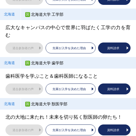
学部・入試説明会
徳島大学ガイダンス
福井県立大学
福井県
英検取得者は学費が減免！？浦和大学の入試・奨学金制
京都精華大学
京都府
大学概要・新入試制度説明会
北海道大学 工学部
北海道
度
過去参加者の声
過去参加者の声
先輩が入学を決めた理由
先輩が入学を決めた理由
資料請求
資料請求
福井県立大学 大学説明会 新しい学びのカタチへ
『表現で世界を変える人』を育てる
過去参加者の声
先輩が入学を決めた理由
資料請求
広大なキャンパスの中心で世界に羽ばたく工学の力を育
過去参加者の声
先輩が入学を決めた理由
資料請求
東北福祉大学
愛媛大学
宮城県
愛媛県
過去参加者の声
先輩が入学を決めた理由
資料請求
む
過去参加者の声
先輩が入学を決めた理由
資料請求
日本福祉大学
愛知県
埼玉大学
埼玉県
東北福祉大学 大学説明会
愛大生による大学紹介
福井県立大学 地域政策学部
福井県
過去参加者の声
先輩が入学を決めた理由
資料請求
京都美術工芸大学
京都府
大きく変わる年内入試、チャンス拡大！ 奨学金も充実！
ようこそ埼玉大学へー大学の魅力を紹介いたしますー
過去参加者の声
過去参加者の声
先輩が入学を決めた理由
先輩が入学を決めた理由
資料請求
資料請求
2026年4月新設！ 地域政策学部での学びとは？
京都で学ぶ建築と建築士資格の最短取得をめざす学びと
北海道大学 歯学部
北海道
過去参加者の声
先輩が入学を決めた理由
資料請求
は
過去参加者の声
先輩が入学を決めた理由
資料請求
宮城学院女子大学
高知大学
宮城県
高知県
過去参加者の声
先輩が入学を決めた理由
資料請求
歯科医学を学ぶこと＆歯科医師になること
日本福祉大学
愛知県
過去参加者の声
先輩が入学を決めた理由
資料請求
埼玉医科大学保健医療学部
埼玉県
大学説明会
大学説明会
信州大学
長野県
過去参加者の声
先輩が入学を決めた理由
資料請求
名古屋から16分！ 新・東海キャンパス誕生！！
看護の未来をつくる あなたへ
京都府立大学
京都府
過去参加者の声
過去参加者の声
先輩が入学を決めた理由
先輩が入学を決めた理由
資料請求
資料請求
【信州全域が活動領域?!】魅力紹介＆入試対策アドバイ
北海道大学 獣医学部
北海道
過去参加者の声
先輩が入学を決めた理由
資料請求
ス
オンライン説明会
過去参加者の声
先輩が入学を決めた理由
資料請求
秋田大学
高知県立大学
秋田県
高知県
北の大地に来たれ！未来を切り拓く獣医師の卵たち！
藤田医科大学
愛知県
過去参加者の声
先輩が入学を決めた理由
資料請求
過去参加者の声
先輩が入学を決めた理由
資料請求
埼玉医科大学保健医療学部
埼玉県
秋田大学の学部・学科紹介、入試等について
大学のことがよく分かる！大学全体ガイダンス
過去参加者の声
先輩が入学を決めた理由
資料請求
医学部、医療科学部、保健衛生学部 大学入試説明会