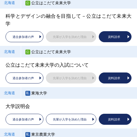
公立はこだて未来大学
弘前大学
新潟医療福祉大学
静岡大学
びわこ成蹊スポーツ大学
鳥取大学
北海道
青森県
新潟県
静岡県
滋賀県
鳥取県
筑波大学
茨城県
科学とデザインの融合を目指して－公立はこだて未来大
弘前大学ってどんなところ？（主に文系学部）
日本最大級の医療系総合大学で「チーム医療」を学ぶ！
理系の人は静岡大学で何が学べる？
スポーツとキャリア
ローカルからグローバルまでの諸問題の解決に取り組む
学
筑波大学 概要説明
過去参加者の声
過去参加者の声
過去参加者の声
過去参加者の声
過去参加者の声
先輩が入学を決めた理由
先輩が入学を決めた理由
先輩が入学を決めた理由
先輩が入学を決めた理由
先輩が入学を決めた理由
資料請求
資料請求
資料請求
資料請求
資料請求
過去参加者の声
過去参加者の声
先輩が入学を決めた理由
先輩が入学を決めた理由
資料請求
資料請求
龍谷大学 環境サステナビリティ学部 ※2027年4月開設
弘前大学
富山大学 工学部
静岡大学 工学部
鳥取大学 工学部
青森県
富山県
静岡県
鳥取県
滋賀県
予定（設置構想中）
公立はこだて未来大学
宇都宮大学
北海道
栃木県
弘前大学ってどんなところ？（主に医系理系学部）
「ものづくり」のための「ひとづくり」に注力！
未来を創る「ものづくり」のための基礎力と実践力を学
鳥取大学工学部の特徴と入試情報
環境サステナビリティ学部説明会
公立はこだて未来大学の入試について
夢をビジョンに〜宇大から未来をデザインしよう〜
ぶ
過去参加者の声
過去参加者の声
過去参加者の声
先輩が入学を決めた理由
先輩が入学を決めた理由
先輩が入学を決めた理由
資料請求
資料請求
資料請求
過去参加者の声
先輩が入学を決めた理由
資料請求
過去参加者の声
過去参加者の声
過去参加者の声
先輩が入学を決めた理由
先輩が入学を決めた理由
先輩が入学を決めた理由
資料請求
資料請求
資料請求
弘前大学 医学部 保健学科・心理支援科学科
富山県立大学 看護学部
岡山大学
青森県
富山県
岡山県
龍谷大学 情報学部 ※2027年4月開設予定（設置構想
滋賀県
東海大学
自治医科大学 医学部
東海大学
北海道
栃木県
静岡県
中）
医学部保健学科・心理支援科学科について
看護学部紹介～学生の看護力を最大限に伸ばします！～
高1・2生向け大学概要説明（世界への扉を開く）
大学説明会
大学説明会 Be a Glocal Doctor!
大学説明会
情報学部 説明会
過去参加者の声
過去参加者の声
過去参加者の声
先輩が入学を決めた理由
先輩が入学を決めた理由
先輩が入学を決めた理由
資料請求
資料請求
資料請求
過去参加者の声
過去参加者の声
過去参加者の声
先輩が入学を決めた理由
先輩が入学を決めた理由
先輩が入学を決めた理由
資料請求
資料請求
資料請求
過去参加者の声
先輩が入学を決めた理由
資料請求
弘前大学 医学部 保健学科・心理支援科学科
富山県立大学 工学部・情報工学部
叡啓大学
青森県
富山県
広島県
東京農業大学
帝京大学
日本大学
北海道
栃木県
静岡県
京都大学
京都府